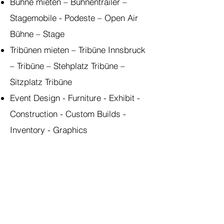
Bühne mieten – Bühnentrailer –
Stagemobile - Podeste – Open Air
Bühne – Stage
Tribünen mieten – Tribüne Innsbruck
– Tribüne – Stehplatz Tribüne –
Sitzplatz Tribüne
Event Design - Furniture - Exhibit -
Construction - Custom Builds -
Inventory - Graphics
Corporate Events - Live
Entertainment - Brand Experience -
Locations - Museen & Kultur
Business Events, Konferenzen und
Messen - Konzerte - Weddings -